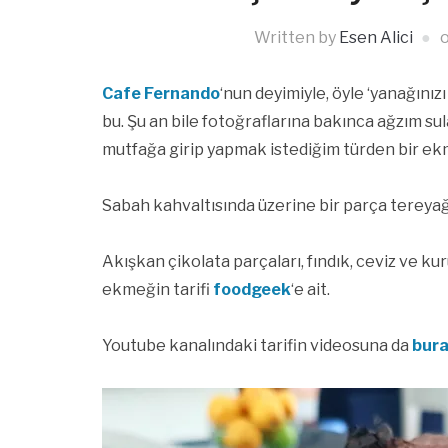
Written by
Esen Alici
Cafe Fernando
‘nun deyimiyle, öyle ‘yanağını
bu. Şu an bile fotoğraflarına bakınca ağzım s
mutfağa girip yapmak istediğim türden bir ek
Sabah kahvaltısında üzerine bir parça tereyağ
Akışkan çikolata parçaları, fındık, ceviz ve k
ekmeğin tarifi
foodgeek
‘e ait.
Youtube kanalındaki tarifin videosuna da
bur