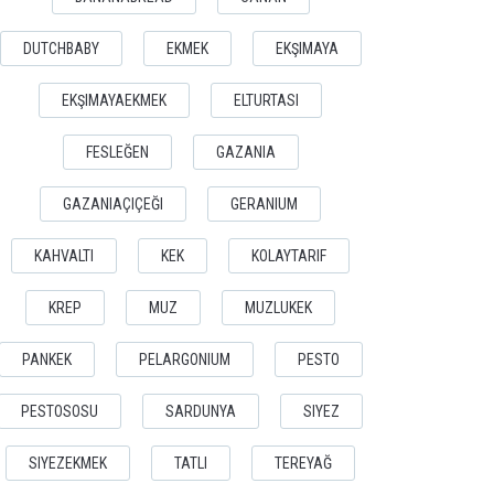
DUTCHBABY
EKMEK
EKŞIMAYA
EKŞIMAYAEKMEK
ELTURTASI
FESLEĞEN
GAZANIA
GAZANIAÇIÇEĞI
GERANIUM
KAHVALTI
KEK
KOLAYTARIF
KREP
MUZ
MUZLUKEK
PANKEK
PELARGONIUM
PESTO
PESTOSOSU
SARDUNYA
SIYEZ
SIYEZEKMEK
TATLI
TEREYAĞ