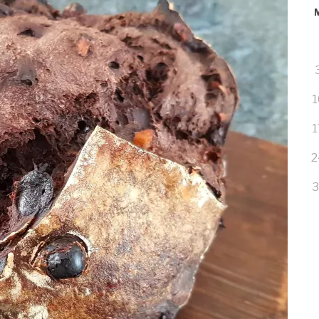
1
1
2
3