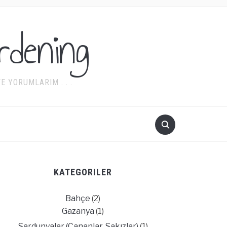
rdening
 YORUMLARIM . . .
KATEGORILER
Bahçe
(2)
Gazanya
(1)
Sardunyalar (Cananlar, Sakızlar)
(1)