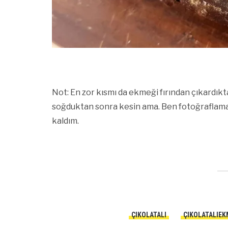
Not: En zor kısmı da ekmeği fırından çıkardı
soğduktan sonra kesin ama. Ben fotoğrafla
kaldım.
ÇIKOLATALI
ÇIKOLATALIEK