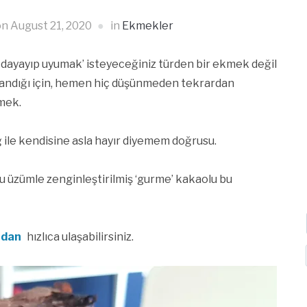
on
August 21, 2020
in
Ekmekler
zı dayayıp uyumak’ isteyeceğiniz türden bir ekmek değil
ulandığı için, hemen hiç düşünmeden tekrardan
mek.
 ile kendisine asla hayır diyemem doğrusu.
uru üzümle zenginleştirilmiş ‘gurme’ kakaolu bu
adan
hızlıca ulaşabilirsiniz.