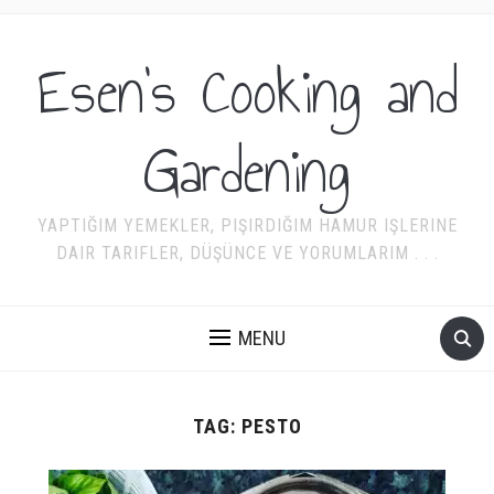
Esen's Cooking and
Gardening
YAPTIĞIM YEMEKLER, PIŞIRDIĞIM HAMUR IŞLERINE
DAIR TARIFLER, DÜŞÜNCE VE YORUMLARIM . . .
MENU
TAG:
PESTO