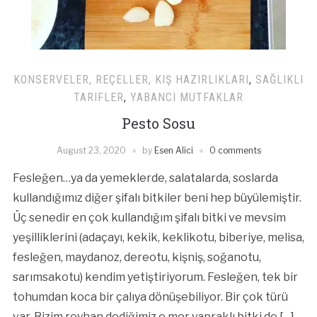
KONSERVELER, REÇELLER, KIŞ HAZIRLIKLARI
,
SAĞLIKLI
TARIFLER
,
YABANCI MUTFAKLAR
Pesto Sosu
August 23, 2020
by
Esen Alici
0 comments
Fesleğen…ya da yemeklerde, salatalarda, soslarda
kullandığımız diğer şifalı bitkiler beni hep büyülemiştir.
Üç senedir en çok kullandığım şifalı bitki ve mevsim
yeşilliklerini (adaçayı, kekik, keklikotu, biberiye, melisa,
fesleğen, maydanoz, dereotu, kişniş, soğanotu,
sarımsakotu) kendim yetiştiriyorum. Fesleğen, tek bir
tohumdan koca bir çalıya dönüşebiliyor. Bir çok türü
var. Bizim reyhan dediğimiz o mor yapraklı bitki de […]