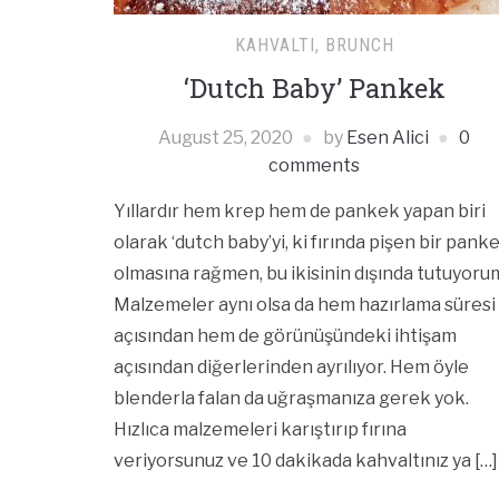
KAHVALTI, BRUNCH
‘Dutch Baby’ Pankek
August 25, 2020
by
Esen Alici
0
comments
Yıllardır hem krep hem de pankek yapan biri
olarak ‘dutch baby’yi, ki fırında pişen bir pank
olmasına rağmen, bu ikisinin dışında tutuyoru
Malzemeler aynı olsa da hem hazırlama süresi
açısından hem de görünüşündeki ihtişam
açısından diğerlerinden ayrılıyor. Hem öyle
blenderla falan da uğraşmanıza gerek yok.
Hızlıca malzemeleri karıştırıp fırına
veriyorsunuz ve 10 dakikada kahvaltınız ya […]