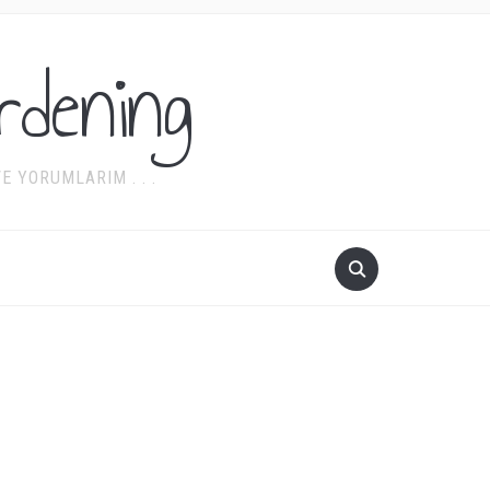
rdening
 YORUMLARIM . . .