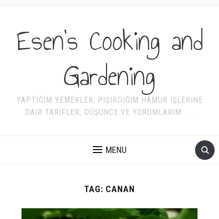
Esen's Cooking and
Gardening
YAPTIĞIM YEMEKLER, PIŞIRDIĞIM HAMUR IŞLERINE
DAIR TARIFLER, DÜŞÜNCE VE YORUMLARIM . . .
MENU
TAG:
CANAN